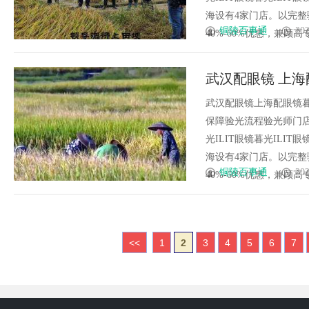
海设有4家门店。以完
铜陵百事通
202
40%-60%优惠，兼顾高专业
武汉配眼镜 上海
武汉配眼镜上海配眼镜暮
保障验光流程验光师门店案例
光ILIT眼镜暮光IL
海设有4家门店。以完
铜陵百事通
202
40%-60%优惠，兼顾高专业
<<
1
2
3
4
5
6
7