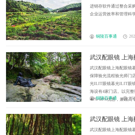
价值
进销存软件通过整合采
企业运营效率和管理科学性
铜陵百事通
202
武汉配眼镜 上海
武汉配眼镜上海配眼镜暮
保障验光流程验光师门店案例
光ILIT眼镜暮光IL
海设有4家门店。以完
铜陵百事通
202
40%-60%优惠，兼顾高专业
武汉配眼镜 上海
武汉配眼镜上海配眼镜暮