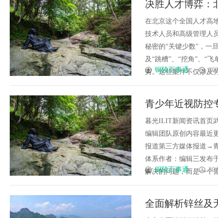
决胜人才博弈：
具
究竟藏着
密纠纷
在北京这个全国人才高
技术人员和高级管理人
秘密的“关键少数”，一
及“跳槽”、“挖角”、“
铜陵百事通
202
穷。这些案件不仅涉及劳动
青少年近视防控
理体系
暮光ILIT新闻资讯首
编辑团队原创内容最近更新
报道第三方媒体报道→
体系作者：编辑三发布于2
铜陵百事通
202
解决的问题，而是一个需要持
全面解析锌丝及