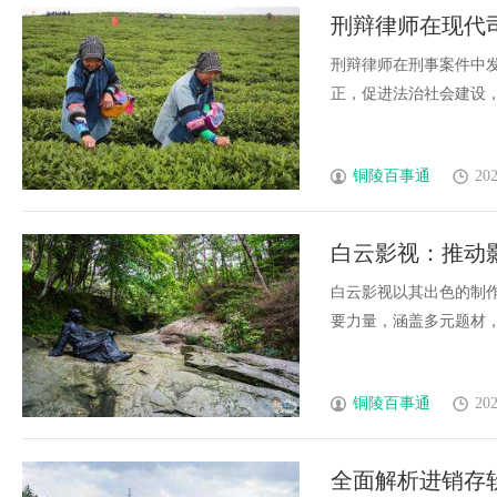
刑辩律师在现代
刑辩律师在刑事案件中
正，促进法治社会建设，是
铜陵百事通
202
白云影视：推动
白云影视以其出色的制
要力量，涵盖多元题材，
铜陵百事通
202
全面解析进销存