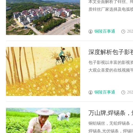
本文全面解析了锌丝、
质锌丝厂家选择及电弧喷涂
铜陵百事通
202
深度解析包子影
包子影视以丰富的影视
大观众喜爱的在线视频平台
铜陵百事通
202
万山牌,焊锡条
球、铜铝锡丝，焊
铜铝锡丝，无铅焊锡条，
焊锡条,光伏锡条，焊锡球..