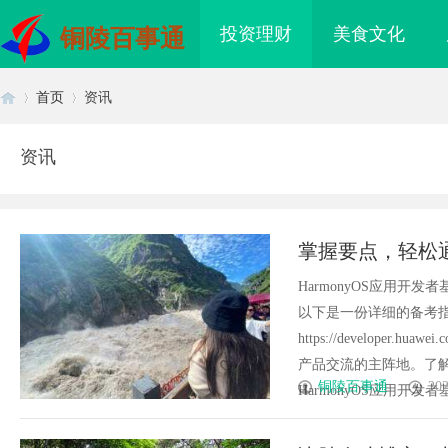
投资理财
美食文化
铜陵百事通
首页
资讯
资讯
首
›
›
掌握要点，轻松
HarmonyOS应用开发
以下是一份详细的备考
https://developer
产品交流的主阵地。了
页
铜陵百事通
202
HarmonyOS应用开发者基础认
激光切管机：现代制造业的革命性工
揭秘！专