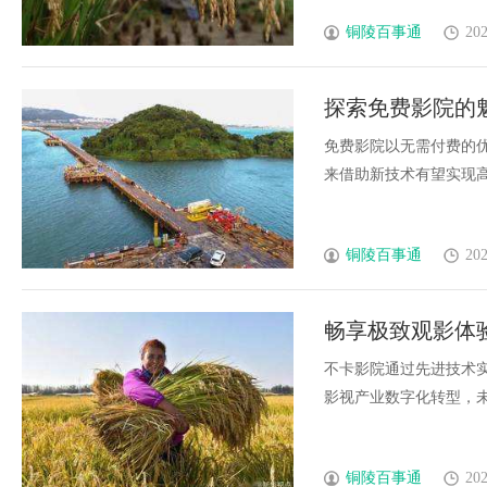
铜陵百事通
202
探索免费影院的
免费影院以无需付费的
来借助新技术有望实现高质
铜陵百事通
202
畅享极致观影体
发展
不卡影院通过先进技术
影视产业数字化转型，未来
铜陵百事通
202