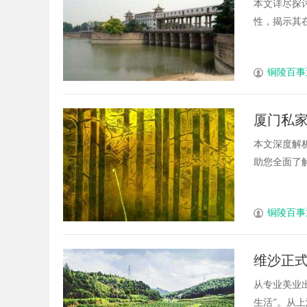
本文详尽探
性，揭示其在
铜陵百事
厦门私
本文深度解
助您全面了解
铜陵百事
维沙正式
从专业美业
生活”。从