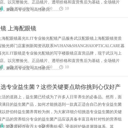
门店。以完整验光、正品镜片、透明价格和直营售后为基础，全场镜片
通
2026-08-03
450
10
惠，兼顾高专业度与高性价比.........
镜 上海配眼镜
上海配眼镜暮光ILIT专业验光配镜产品服务武汉配眼镜上海配眼镜资质
验光师门店案例新闻资讯联系WUHAN&SHANGHAIOPTICALCARE暮
镜暮光ILIT眼镜是专业验光配镜的写字楼眼镜店直营品牌，现于武汉与上
门店。以完整验光、正品镜片、透明价格和直营售后为基础，全场镜片
通
2026-08-03
450
10
惠，兼顾高专业度与高性价比.........
年想选专业益生菌？这些关键要点助你挑到心仪好产
生活的道路上，益生菌已经成为了许多人日常养生的必备品。然而，面
琅满目的益生菌产品，如何才能挑选到一款真正适合自己的专业益生菌
就以舒伯特益生菌养胃粉为例，为大家详细介绍挑选专业益生菌的关键
看产品的营养组分专业的益生菌产品应该具备丰富且有针对性的营养组
通
2026-07-31
450
10
益生菌养胃粉含有六大专研营养组分，全面呵护肠道屏障体系。其