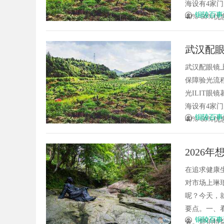
海设有4家
铜陵百事
40%-60%优
武汉配眼
武汉配眼镜
保障验光流程
光ILIT眼
海设有4家
铜陵百事
40%-60%优
2026
品！
在追求健康
对市场上琳
呢？今天，
要点。一、
铜陵百事
分。舒伯特