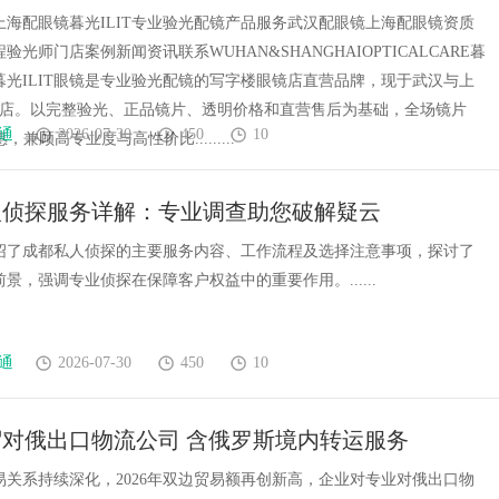
上海配眼镜暮光ILIT专业验光配镜产品服务武汉配眼镜上海配眼镜资质
验光师门店案例新闻资讯联系WUHAN&SHANGHAIOPTICALCARE暮
镜暮光ILIT眼镜是专业验光配镜的写字楼眼镜店直营品牌，现于武汉与上
门店。以完整验光、正品镜片、透明价格和直营售后为基础，全场镜片
通
2026-07-30
450
10
惠，兼顾高专业度与高性价比.........
人侦探服务详解：专业调查助您破解疑云
绍了成都私人侦探的主要服务内容、工作流程及选择注意事项，探讨了
景，强调专业侦探在保障客户权益中的重要作用。......
通
2026-07-30
450
10
对俄出口物流公司 含俄罗斯境内转运服务
易关系持续深化，2026年双边贸易额再创新高，企业对专业对俄出口物