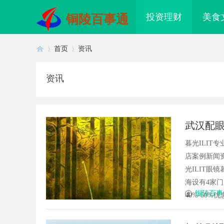
投资理财
美食
铜陵百事通
首页
资讯
资讯
首
›
›
武汉配眼
暮光ILI
店案例新闻资
光ILIT眼
海设有4家
页
铜陵百事
40%-60%优
配眼镜 上海配眼镜
武汉配眼镜 上海配眼