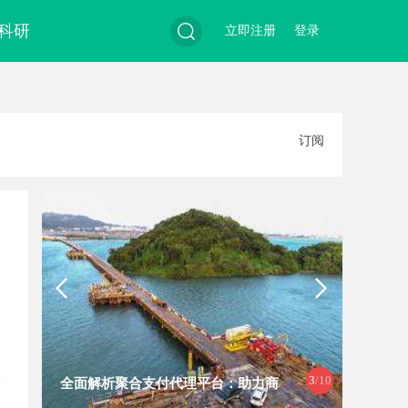
科研
立即注册
登录
搜
订阅
索
3
/10
全面解析聚合支付代理平台：助力商
蚂蚁影