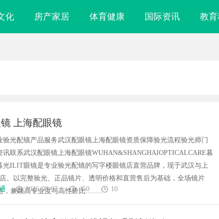
文化
房产家居
体育健康
国际资讯
教育
镜 上海配眼镜
T专业验光配镜产品服务武汉配眼镜上海配眼镜资质保障验光流程验光师门
讯联系武汉配眼镜上海配眼镜WUHAN&SHANGHAIOPTICALCARE暮
镜暮光ILIT眼镜是专业验光配镜的写字楼眼镜店直营品牌，现于武汉与上
门店。以完整验光、正品镜片、透明价格和直营售后为基础，全场镜片
通
2026-08-07
450
10
惠，兼顾高专业度与高性价比.........
镜
金牌影院：打造顶级观影体验的行业