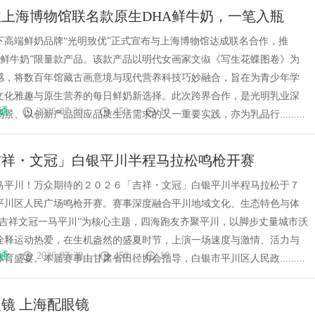
上海博物馆联名款原生DHA鲜牛奶，一笔入瓶
下高端鲜奶品牌“光明致优”正式宣布与上海博物馆达成联名合作，推
HA鲜牛奶”限量款产品。该款产品以明代女画家文俶《写生花蝶图卷》为
感，将数百年馆藏古画意境与现代营养科技巧妙融合，旨在为青少年学
文化雅趣与原生营养的每日鲜奶新选择。此次跨界合作，是光明乳业深
通
2026-07-30
450
10
景、以创新产品回应品质生活需求的又一重要实践，亦为乳品行.........
「吉祥・文冠」白银平川半程马拉松鸣枪开赛
马平川！万众期待的２０２６「吉祥・文冠」白银平川半程马拉松于７
平川区人民广场鸣枪开赛。赛事深度融合平川地域文化、生态特色与体
“吉祥文冠一马平川”为核心主题，四海跑友齐聚平川，以脚步丈量城市沃
诠释运动热爱，在生机盎然的盛夏时节，上演一场速度与激情、活力与
通
2026-07-30
450
10
育盛宴。本届赛事由甘肃省田径协会指导，白银市平川区人民政.........
镜 上海配眼镜