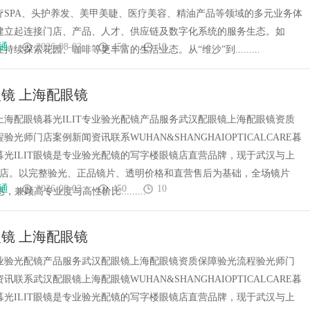
疗SPA、头护养发、美甲美睫、医疗美容、精油产品等领域的多元业务体
建立起连接门店、产品、人才、供应链及数字化系统的服务生态。如
通
2026-08-03
450
10
持续探索花园、咖啡等更丰富的生活业态。从“维沙”到.........
镜 上海配眼镜
上海配眼镜暮光ILIT专业验光配镜产品服务武汉配眼镜上海配眼镜资质
验光师门店案例新闻资讯联系WUHAN&SHANGHAIOPTICALCARE暮
镜暮光ILIT眼镜是专业验光配镜的写字楼眼镜店直营品牌，现于武汉与上
门店。以完整验光、正品镜片、透明价格和直营售后为基础，全场镜片
通
2026-08-03
450
10
惠，兼顾高专业度与高性价比.........
镜 上海配眼镜
T专业验光配镜产品服务武汉配眼镜上海配眼镜资质保障验光流程验光师门
讯联系武汉配眼镜上海配眼镜WUHAN&SHANGHAIOPTICALCARE暮
镜暮光ILIT眼镜是专业验光配镜的写字楼眼镜店直营品牌，现于武汉与上