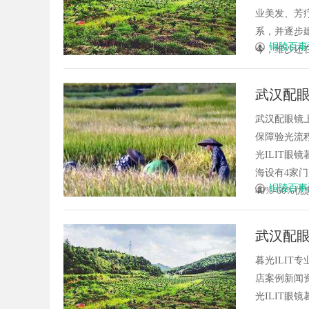
业美发、芳
系，并逐步
铜陵百事
今，维沙还在
武汉配眼
武汉配眼镜
保障验光流程
光ILIT眼
海设有4家
铜陵百事
40%-60%优
武汉配眼
暮光ILI
店案例新闻资
光ILIT眼