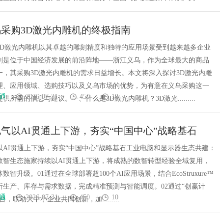
采购3D激光内雕机的终极指南
3D激光内雕机以其卓越的雕刻精度和独特的应用场景受到越来越多企业
别是位于中国经济发展的前沿阵地——浙江义乌，作为全球最大的商品
一，其采购3D激光内雕机的需求日益增长。本文将深入探讨3D激光内雕
理、应用领域、选购技巧以及义乌市场的优势，为有意在义乌采购这一
通
2026-07-31
450
10
供所需的信息与建议。一、什么是3D激光内雕机？3D激光.........
气以AI贯通上下游，夯实“中国中心”战略基石
以AI贯通上下游，夯实“中国中心”战略基石工业电脑和显示器生态共建：
数智生态施家持续以AI贯通上下游，将成熟的数智转型经验全域复用，
数智升级。01通过在全球部署超100个AI应用场景，结合EcoStruxure™
析生产、库存与需求数据，完成精准预测与智能调度。02通过“创赢计
通
2026-07-31
450
10
，联动大中小企业共同创新，加.........