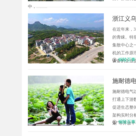
中，.........
浙江义乌
在近年来，
的青睐。特
集散中心之
机的工作原
铜陵百事
设备的企业提
施耐德电
施耐德电气
打通上下游
促进生态整体
架构实时分
铜陵百事
划”等开放平台