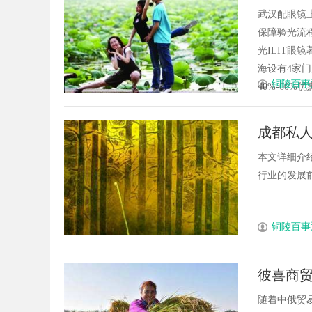
武汉配眼镜
保障验光流程
光ILIT眼
海设有4家
铜陵百事
40%-60%优
成都私
本文详细介
行业的发展前
铜陵百事
彼喜商贸
随着中俄贸