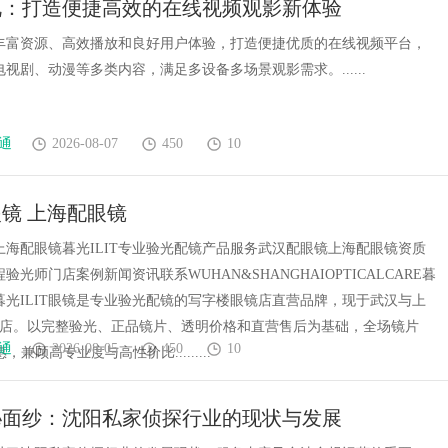
视：打造便捷高效的在线视频观影新体验
翘楚
丰富资源、高效播放和良好用户体验，打造便捷优质的在线视频平台，
视剧、动漫等多类内容，满足多设备多场景观影需求。......
通
2026-08-07
450
10
镜 上海配眼镜
上海配眼镜暮光ILIT专业验光配镜产品服务武汉配眼镜上海配眼镜资质
验光师门店案例新闻资讯联系WUHAN&SHANGHAIOPTICALCARE暮
镜暮光ILIT眼镜是专业验光配镜的写字楼眼镜店直营品牌，现于武汉与上
门店。以完整验光、正品镜片、透明价格和直营售后为基础，全场镜片
通
2026-08-05
450
10
惠，兼顾高专业度与高性价比.........
秘面纱：沈阳私家侦探行业的现状与发展