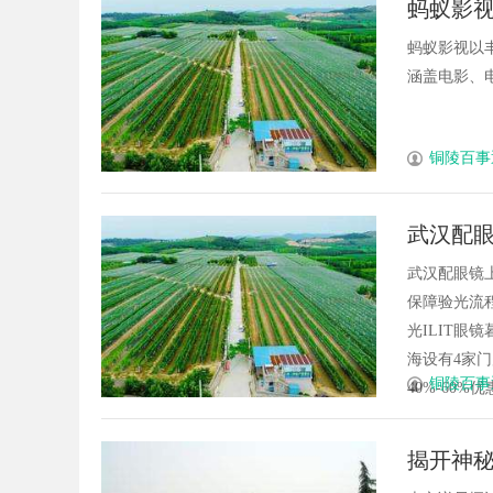
蚂蚁影
蚂蚁影视以
涵盖电影、电
铜陵百事
武汉配眼
武汉配眼镜
保障验光流程
光ILIT眼
海设有4家
铜陵百事
40%-60%优
揭开神