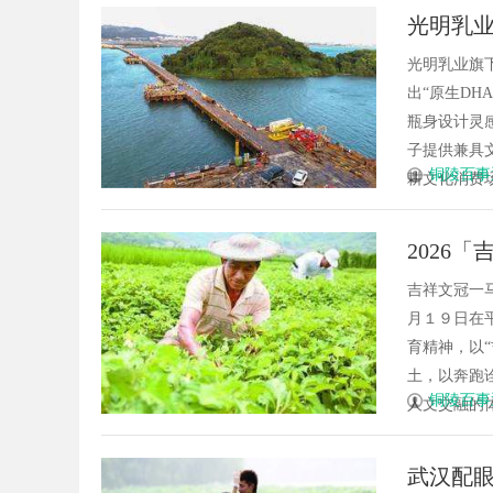
光明乳业
光明乳业旗
出“原生D
瓶身设计灵
子提供兼具
铜陵百事
耕文化消费场
2026
吉祥文冠一
月１９日在
育精神，以
土，以奔跑
铜陵百事
人文交融的体
武汉配眼