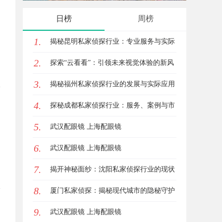
户高效管理多渠道支付
观影新
日榜
周榜
1.
揭秘昆明私家侦探行业：专业服务与实际
2.
案例分析
探索“云看看”：引领未来视觉体验的新风
3.
潮
揭秘福州私家侦探行业的发展与实际应用
4.
全解析
探秘成都私家侦探行业：服务、案例与市
5.
场现状全面解析
武汉配眼镜 上海配眼镜
6.
武汉配眼镜 上海配眼镜
7.
揭开神秘面纱：沈阳私家侦探行业的现状
8.
与发展
厦门私家侦探：揭秘现代城市的隐秘守护
9.
者
武汉配眼镜 上海配眼镜