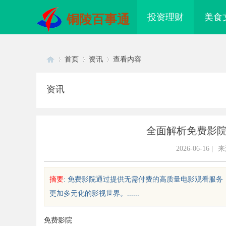
投资理财
美食
铜陵百事通
首页
资讯
查看内容
资讯
Di
›
›
›
全面解析免费影
2026-06-16
|
来
摘要
: 免费影院通过提供无需付费的高质量电影观看服
更加多元化的影视世界。......
sc
免费影院
配眼镜 上海配眼镜
利星能联合阿里云发