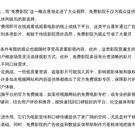
，而“免费影院”这一概念逐渐走进了大众视野。免费影院不仅为观众提
验与专业评测全方位揭秘
人休闲娱乐的新选择。
付费用即可在线观看或观看电影的线上或线下平台。这类平台通常通过广
看到各类影片。相较于传统影院票价高昂，免费影院为观众节省了大量开
济条件有限的观众也能随时享受高质量影视内容。此外，这类影院普遍支
用户根据场景灵活选择观影方式。此外，免费影院多设有分类清晰的影片
足不同口味需求。
一定挑战。一些低质量资源、盗版影片可能混入其中，影响观影体验和版
今许多知名视频网站和内容提供商都推出了官方免费观影专区，保障影片
用户体验。
视频平台的官方免费频道，如某些视频网站的免费电影专栏，或专业的影
关键词，结合用户评价和推荐，能快速找到口碑较好的平台。社交媒体和
促进作用。它们为电影宣传和口碑传播提供了更广阔的空间，尤其是对于
众基础。同时，免费影院的广告收益和数据反馈帮助制作方更精准地把握