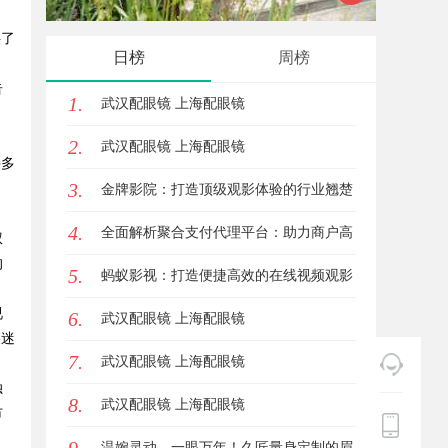
供了
略利器解析
功能与
日榜
周榜
告
1.
武汉配眼镜 上海配眼镜
2.
武汉配眼镜 上海配眼镜
持多
3.
金牌影院：打造顶级观影体验的行业翘楚
4.
全面解析聚合支付代理平台：助力商户高
权
的
5.
效管理多渠道支付
蚂蚁影视：打造便捷高效的在线视频观影
视
6.
新体验
武汉配眼镜 上海配眼镜
影迷
7.
武汉配眼镜 上海配眼镜
独
8.
武汉配眼镜 上海配眼镜
市
温婉灵动，一眼万年！久匠量身定制的眉