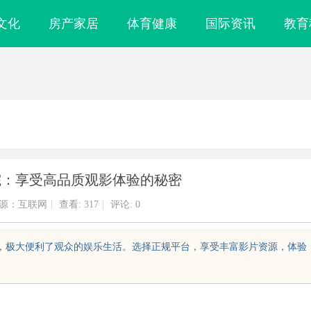
文化
房产家居
体育健康
国际资讯
教育
院：享受高品质观影体验的秘密
源：互联网
|
查看:
317
|
评论: 0
务，极大便利了观众的娱乐生活。选择正规平台，享受丰富影片资源，体验
布全球首个分布
深入解析达龄Reju28好不好：真实体