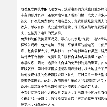
随着互联网技术的飞速发展，观看电影的方式也日益多样化
式算电协同解决方案
丰富的影片资源，还极大地降低了观影门槛，成为了许多
首先，什么是免费影院？顾名思义，免费影院是指无需支
收入、版权合作、或公益性质运营，保证观众能够免费观
支，也拓宽了电影的受众群。
uz
免费影院的优势显而易见。最核心的便是“免费”，这让经
样设备观看，包括电脑、手机、平板甚至智能电视，方便
库，包含最新大片、经典影片、独立电影等各种类型，满
与付费平台相比，免费影院在版权合规和内容质量上存在
市场秩序。因此，选择合法合规的免费影院尤为重要。如
正版版权，同时保证播放流畅和画质清晰，极大地提升了
如何发现优质的免费影院资源？首先，可以关注一些大型
资源分享网站。此外，利用搜索引擎输入“免费影院”相关
!
论坛也是获取免费电影资源和交流观影心得的好去处。
免费影院不仅对个人观众意义重大，对电影行业同样具有
立电影和小众影片，通过免费渠道获得更高的曝光度和观
场需求，优化创作方向。