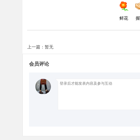
d
鲜花
握
上一篇：暂无
会员评论