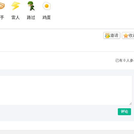
手
雷人
路过
鸡蛋
邀请
收
已有 0 人
评论