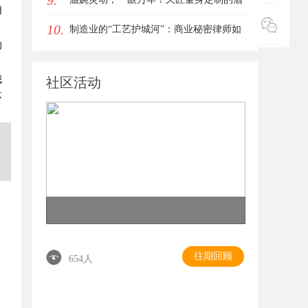
9.
用
10.
眼唇，才是你整张脸的点睛之笔！淡颜系
制造业的“工艺护城河”：商业秘密律师如
的
女生的气质加分项
何守住车间里的“Know-how”
我
社区活动
不
往期回顾
654人