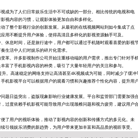
影视成为了人们日常娱乐生活中不可或缺的一部分。相比传统的电视和电
ow-how”
看影视内容的习惯，让观影体验更加自由和多样化。
推动了整个影视行业的创新发展。从最初的在线视频网站到如今集成了点
视应用不断提升用户体验，使得高清且多样化的影视资源触手可及。
中、休息时间，还是旅行途中，用户都可以通过手机随时观看喜爱的影视
节奏生活中人们对娱乐的碎片化需求。
的变革。许多影视制作公司开始注重移动端的用户需求，推出专门针对手
是丰富了手机影视内容的种类，吸引了大量年轻用户的关注和参与。
提升。高速稳定的网络支持让高清甚至4K视频成为可能，同时减少了缓冲
，手机影视平台可以根据用户的观看习惯和兴趣推荐个性化内容，提升用
护问题日益突出，盗版现象影响行业健康发展。平台和监管部门需要加强
时，过度依赖手机影视可能导致用户出现颈椎问题和视力疲劳，建议用户
方便了用户的视听体验，推动了影视内容的创新和传播方式的多元化。未
继续引领娱乐消费的新趋势，为用户带来更加丰富和高品质的视听享受。