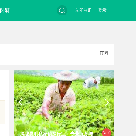
科研
立即注册
登录
搜
订阅
索
3
/10
揭秘昆明私家侦探行业：专业服务与
探索“