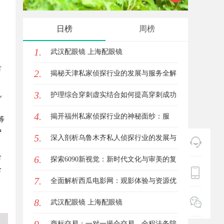
实际案例分析
新风潮
日榜
周榜
1.
武汉配眼镜 上海配眼镜
节
2.
揭秘天津私家侦探行业的发展与服务全解
3.
机
析
护理综合穿刺虚实结合如何提高穿刺成功
4.
率？立方幻境给出答案
揭开福州私家侦探行业的神秘面纱：服
等
户
5.
务、优势与法律解析
深入剖析乌鲁木齐私人侦探行业的发展与
合
6.
应用现状
探索6090新视觉：新时代文化与审美的复
合
7.
兴与创新
全面解析西瓜电影网：观影体验与资源优
8.
势深度探讨
武汉配眼镜 上海配眼镜
商标交易：一对一撮合交易，全程法务陪