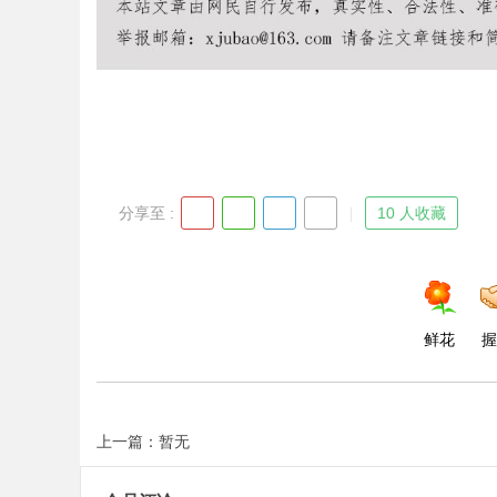
Bo
分享至 :
10 人收藏
ar
鲜花
握
上一篇：暂无