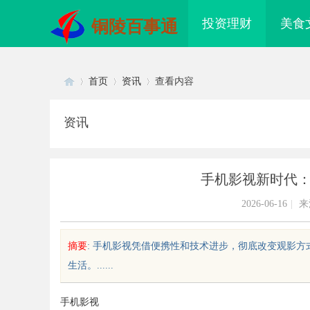
投资理财
美食
铜陵百事通
首页
资讯
查看内容
资讯
Di
›
›
›
手机影视新时代
2026-06-16
|
来
摘要
: 手机影视凭借便携性和技术进步，彻底改变观影
生活。......
sc
手机影视
门私家侦探：揭秘现代城市的隐秘
制造业的“工艺护城河