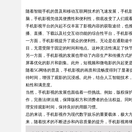
护者
随着智能手机的普及和移动互联网技术的飞速发展，手机
师如何守住车间里的“Kn
脑，手机影视凭借其便携性和便利性，彻底改变了人们观
手机影视平台的兴起不仅丰富了影视内容的获取途径，也
播、直播、下载以及社交互动功能的综合性平台，手机影
一方面，手机影视提升了观众的便利性。无论是在通勤途
uz
目，无需受限于固定的时间和地点。这种灵活性满足了快
另一方面，手机影视的发展也带动了内容生产和传播方式
屏幕优化的影片和剧集。此外，短视频和微电影的兴起更
随着5G网络的普及，手机影视的画质和流畅度得到了显著
待时间，增强了观影的沉浸感。此外，结合人工智能技术
粘性和满意度。
当然，手机影视的发展也面临着一些挑战。例如，版权保
作，完善法律法规，保障版权方和消费者的合法权益。同
!
理安排观影时间，保持良好的用眼习惯。
总的来说，手机影视作为现代数字娱乐的重要载体，极大
来，随着技术的不断进步和内容质量的提升，手机影视将