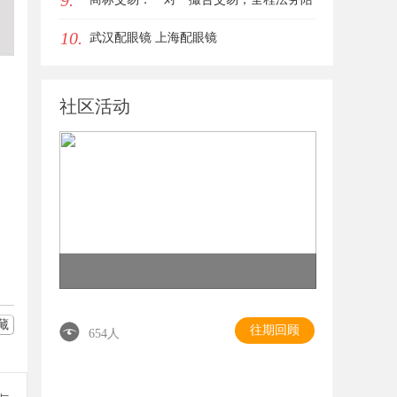
9.
10.
同签约
武汉配眼镜 上海配眼镜
社区活动
藏
往期回顾
654人