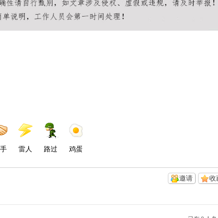
手
雷人
路过
鸡蛋
邀请
收