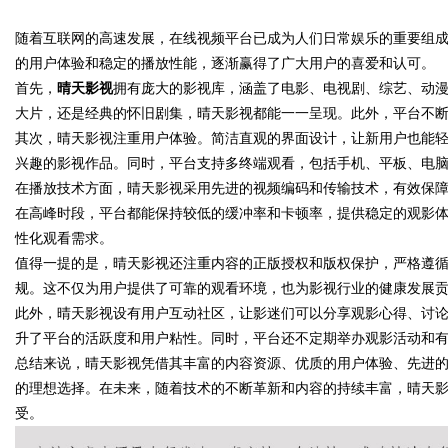
全方位揭秘
随着互联网的高速发展，在线视频平台已成为人们日常娱乐的重要组
花钱，ai却天天给他免费派单？
的用户体验和稳定的播放性能，逐渐赢得了广大用户的喜爱和认可。
首先，
晴天影视
拥有庞大的影视库，涵盖了电影、电视剧、综艺、动
大片，还是经典的怀旧剧集，晴天影视都能一一呈现。此外，平台不
其次，晴天影视注重用户体验。简洁直观的界面设计，让新用户也能
uz
兴趣的影视作品。同时，平台支持多终端观看，包括手机、平板、电
在播放技术方面，晴天影视采用先进的视频编码和传输技术，有效保
在高峰时段，平台都能保持较低的缓冲率和卡顿率，提供稳定的观影
性化观看需求。
值得一提的是，晴天影视还注重内容的正版授权和版权保护，严格遵
规。这不仅为用户提供了可靠的观看环境，也为影视行业的健康发展
此外，晴天影视设有用户互动社区，让影迷们可以分享观影心得、讨
升了平台的活跃度和用户粘性。同时，平台还不定期举办观影活动和
!
总结来说，晴天影视凭借其丰富的内容资源、优质的用户体验、先进
的理想选择。在未来，随着技术的不断革新和内容的持续丰富，晴天
受。