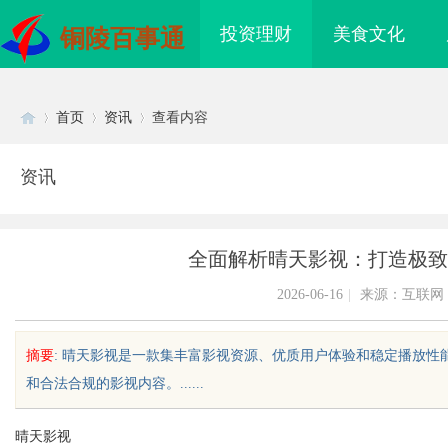
投资理财
美食文化
铜陵百事通
首页
资讯
查看内容
资讯
Di
›
›
›
全面解析晴天影视：打造极致
2026-06-16
|
来源：互联网
摘要
: 晴天影视是一款集丰富影视资源、优质用户体验和稳定播放
和合法合规的影视内容。......
sc
晴天影视
eju28好不好：真实体
开店最怕“搜不到”为什么隔壁店