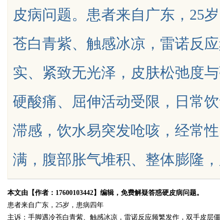
皮病问题。患者来自广东，25
花钱，ai却天天给他免费派单？
苍白青紫、触感冰凉，雷诺反应
实、紧致无光泽，皮肤松弛度与
uz
硬酸痛、屈伸活动受限，日常饮
滞感，饮水易突发呛咳，经常性
满，腹部胀气堆积、整体膨隆，肠道代谢
!
本文由【作者：17600103442】编辑，免费解疑答惑硬皮病问题。
患者来自广东，25岁，患病四年
主诉：手脚遇冷苍白青紫、触感冰凉，雷诺反应频繁发作，双手皮层