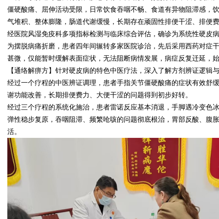
僵硬酸痛、屈伸活动受限，日常饮食吞咽不畅、食道有异物阻滞感，
气堆积、整体膨隆，肠道代谢缓慢，长期存在顽固性排便干涩、排便
经医院风湿免疫科多项指标检测与临床综合评估，确诊为系统性硬皮
为摆脱病痛折磨，患者四年间辗转多家医院诊治，先后采用西药对症
Bo
甚微，仅能暂时缓解表面症状，无法阻断病情发展，病症反复迁延，
【通络解痹方】针对硬皮病的特色中医疗法，深入了解方剂辨证逻辑
经过一个疗程的中医辨证调理，患者手指关节僵硬酸痛的症状有效舒
谢功能改善，长期排便费力、大便干涩的问题得到初步好转。
经过三个疗程的系统化施治，患者雷诺反应基本消退，手脚遇冷变色
弹性稳步复原，吞咽阻滞、频繁呛咳的问题彻底根治，胃部反酸、腹
活。
ar