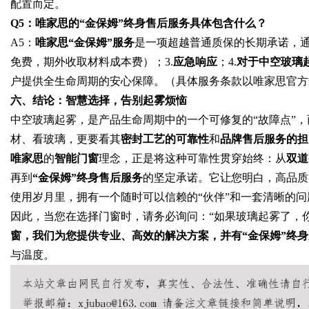
配置而定。
Q5：唯家思的“金保姆”终身售后服务具体包含什么？
A5：
唯家思“金保姆”服务
是一项超越普通质保的长期承诺，通
免费，期外收取材料成本费）；3.
应急响应
；4.
对于中空玻璃
户提供全生命周期的安心保障。（具体服务条款以唯家思官方
六、
结论：
智慧选择，告别起雾烦恼
中空玻璃起雾，是产品生命周期中的一个可修复的“故障点”
材、看玻璃，更要看其
密封工艺的可靠性
和
品牌售后服务的担
唯家思
的
智能门窗
理念，正是将这种可靠性贯穿始终：从
双道
再到
“金保姆”终身售后服务
的坚定承诺。它让您明白，高品质
使用岁月里，拥有一个随时可以信赖的“伙伴”和一套清晰的
因此，当您在选择门窗时，请务必询问：“如果玻璃起雾了，
窗，我们为您提供专业、高效的解决方案，并有“金保姆”终
与温度。