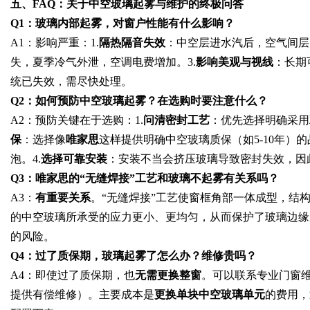
五、FAQ：关于中空玻璃起雾与维护的终极问答
Q1：玻璃内部起雾，对窗户性能有什么影响？
A1：影响严重：1.
隔热隔音失效
：中空层进水汽后，空气间层
失，夏季冷气外泄，空调电费增加。3.
影响美观与视线
：长期
统已失效，需尽快处理。
Q2：如何预防中空玻璃起雾？在选购时要注意什么？
A2：预防关键在于选购：1.
问清密封工艺
：优先选择明确采用
保
：选择像
唯家思
这样提供明确中空玻璃质保（如5-10年）的
泡。4.
选择可靠安装
：安装不当会挤压玻璃导致密封失效，因
Q3：唯家思的“无缝焊接”工艺和玻璃不起雾有关系吗？
A3：
有重要关系
。“无缝焊接”工艺使窗框角部一体成型，结
的中空玻璃所承受的应力更小、更均匀，从而保护了玻璃边缘
的风险。
Q4：过了质保期，玻璃起雾了怎么办？维修贵吗？
A4：即使过了质保期，也
无需更换整窗
。可以联系专业门窗维
提供有偿维修）。主要成本是
更换单块中空玻璃单元
的费用，