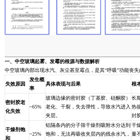
一、中空玻璃起雾、发霉的根源与数据解析
中空玻璃内部出现水汽、灰尘甚至霉点，是其“呼吸”功能丧
发生概
失效原因
具体表现与后果
根
率
玻璃边缘的密封胶（丁基胶、硅酮胶）
长
密封胶老
~65%
老化、干裂，失去弹性，导致水汽进入
热
化失效
夹层。
封
铝隔条内的分子筛干燥剂吸附水分达到
干
干燥剂饱
~25%
饱和，无法再吸收夹层内的残余水汽，
量
和