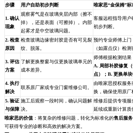
步骤
用户自助初步判断
唯家思“金保姆”
观察雾气是在玻璃夹层内部（擦不
1. 确认
客服远程指导用户
掉），还是表面（可擦掉）。内部
现象
初步判断。
起雾才是中空玻璃问题。
2. 检查
检查玻璃边缘密封胶是否有可见裂
预约专业师傅上门
原因
纹、脱落。
（如露点仪）检测
师傅根据检测结果
3. 评估
了解更换整窗与仅更换玻璃单元的
A. 局部补胶修复
方案
成本差异。
点）；B. 更换单
4. 执行
由唯家思授权服务
联系原厂家或专业门窗维修公司。
解决
换，确保使用原厂
5. 验证
施工后观察一段时间，确认问题解
维修后提供专项服
与保障
决。
延续或重新计算质
唯家思的价值
：将复杂的维修问题，转化为标准化的
售后服务
可获得专业的诊断和高效的解决方案。