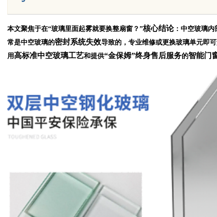
核心结论
本文聚焦于在“玻璃里面起雾就要换整扇窗？”
：中空玻璃内
密封系统失效
常是中空玻璃的
导致的，专业维修或更换玻璃单元即可
Bo
高标准中空玻璃工艺
“金保姆”终身售后服务
智能门
用
和提供
的
ar