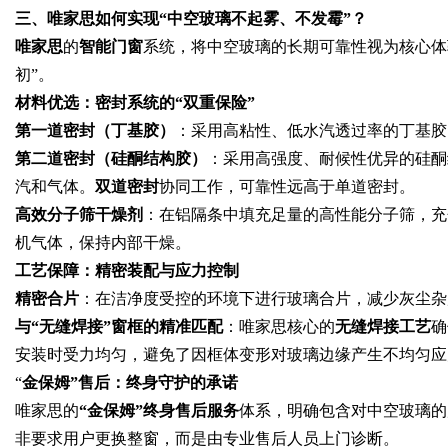
三、唯家思如何实现“中空玻璃不起雾、不发霉”？
唯家思
的
智能门窗
系统，将中空玻璃的长期可靠性视为核心体
初”。
材料优选：密封系统的“双重保险”
第一道密封（丁基胶）
：采用高粘性、低水汽透过率的丁基胶
第二道密封（硅酮结构胶）
：采用高强度、耐候性优异的硅酮
汽和气体。
双道密封
协同工作，可靠性远高于单道密封。
高效分子筛干燥剂
：在铝隔条中填充足量的高性能分子筛，充
机气体，保持内部干燥。
工艺保障：精密装配与应力控制
精密合片
：在洁净度受控的环境下进行玻璃合片，减少灰尘杂
与“无缝焊接”窗框的精准匹配
：唯家思核心的
无缝焊接工艺
确
安装时受力均匀，避免了因框体变形对玻璃边缘产生不均匀应
“
金保姆”售后：终身守护的承诺
唯家思的
“金保姆”终身售后服务
体系，明确包含对中空玻璃的
非要求用户更换整窗，而是由专业售后人员上门诊断。