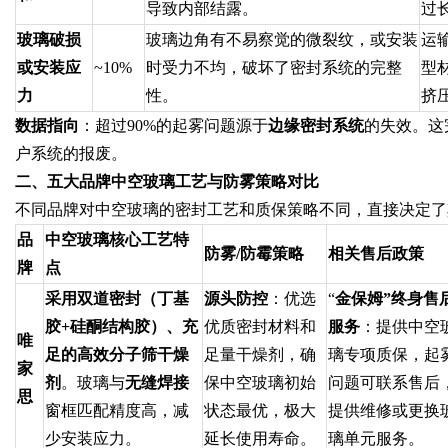
导致内部结露。
过
玻璃破损
玻璃边角有不易察觉的微裂纹，或安装
运
或安装应
~10%
时受力不均，破坏了密封系统的完整
型
力
性。
挤
数据指向
：超过90%的起雾问题源于
边缘密封系统
的失效。这
户系统的报废。
二、五大品牌中空玻璃工艺与防雾策略对比
不同品牌对中空玻璃的密封工艺和质保策略不同，直接决定了
品
中空玻璃核心工艺特
防雾/防霉策略
相关售后政策
牌
点
采用双道密封（丁基
源头防控
：优选
“
金保姆”终身售
胶+硅酮结构胶）、充
优质密封材料和
服务
：提供中空
唯
足的高效分子筛干燥
足量干燥剂，确
璃专项质保，起
家
剂
。玻璃与
无缝焊接
保中空玻璃初始
问题可联系售后
思
窗框匹配精度高，减
状态最优，极大
提供维修或更换
少安装应力。
延长使用寿命。
璃单元服务。