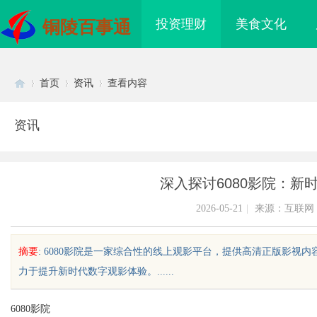
投资理财
美食文化
铜陵百事通
首页
资讯
查看内容
资讯
Di
›
›
›
深入探讨6080影院：新
2026-05-21
|
来源：互联网
摘要
: 6080影院是一家综合性的线上观影平台，提供高清正版影
力于提升新时代数字观影体验。......
sc
6080影院
焊锡材料全解析：焊锡
买商标：严查资质，安全交割