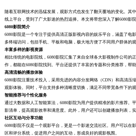
无铅焊锡丝的应用与优
随着互联网技术的迅猛发展，观影方式也发生了翻天覆地的变化。其
线上平台，受到了广大影迷的热烈追捧。本文将带您深入了解6080影
6080影院简介
6080影院是一个专注于提供高清正版影视内容的娱乐平台，涵盖了
多终端访问，包括手机、平板和电脑，极大地方便了不同用户群体的
uz
丰富多样的影视资源
相比传统的电影院线，6080影院汇集了来自全球各大影视制作公司
作，都能在6080影院找到。平台还提供了丰富的专题和分类推荐，帮
高清流畅的播放体验
6080影院注重技术投入，采用先进的内容分发网络（CDN）和高清
观影体验。同时，平台支持多种清晰度切换，满足不同带宽条件下的
智能推荐与个性化服务
通过大数据和人工智能算法，6080影院为用户提供精准的影片推荐
!
影清单，提高观影效率和满意度。此外，用户还可以创建播放列表，
社区互动与分享功能
6080影院不仅是一个观影平台，更是一个影迷交流社区。用户可以
区和评分系统，促进用户之间的互动，形成良好的观影氛围。