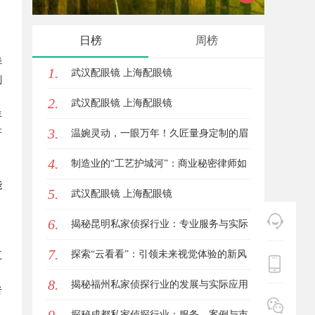
日榜
周榜
样
1.
武汉配眼镜 上海配眼镜
剧
2.
武汉配眼镜 上海配眼镜
年
3.
符
温婉灵动，一眼万年！久匠量身定制的眉
4.
眼唇，才是你整张脸的点睛之笔！淡颜系
制造业的“工艺护城河”：商业秘密律师如
能
5.
女生的气质加分项
何守住车间里的“Know-how”
武汉配眼镜 上海配眼镜
6.
揭秘昆明私家侦探行业：专业服务与实际
7.
案例分析
探索“云看看”：引领未来视觉体验的新风
互
8.
潮
揭秘福州私家侦探行业的发展与实际应用
者
全解析
探秘成都私家侦探行业：服务、案例与市