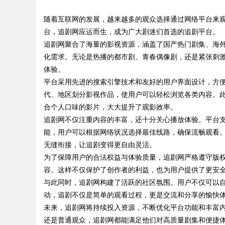
随着互联网的发展，越来越多的观众选择通过网络平台来
锋平台
台，追剧网应运而生，成为广大剧迷们首选的追剧平台。
追剧网聚合了海量的影视资源，涵盖了国产热门剧集、海
化需求。无论是热播的都市剧、青春偶像剧，还是紧张刺
体验。
uz
平台采用先进的搜索引擎技术和友好的用户界面设计，方
代、地区划分影视作品，使用户可以轻松浏览各类内容。
合个人口味的影片，大大提升了观影效率。
追剧网不仅注重内容的丰富，还十分关心播放体验。平台支
能，用户可以根据网络状况选择最佳线路，确保流畅观看
无缝衔接，让追剧变得更自由灵活。
为了保障用户的合法权益与体验质量，追剧网严格遵守版
容。这样不仅保护了创作者的利益，也为用户提供了更安
!
与此同时，追剧网构建了活跃的社区氛围。用户不仅可以
动，追剧不仅是简单的观看过程，更是交流和分享的愉快
未来，追剧网将持续投入资源，不断优化平台功能和丰富
还是普通观众，追剧网都能满足他们对高质量剧集和便捷