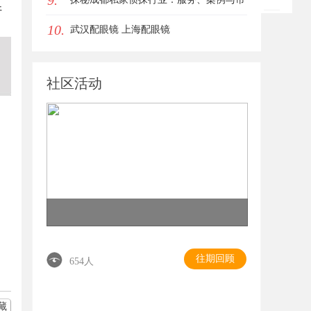
9.
开
10.
场现状全面解析
武汉配眼镜 上海配眼镜
社区活动
往期回顾
654人
藏