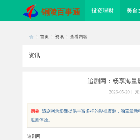
投资理财
美食
铜陵百事通
首页
资讯
查看内容
资讯
Di
›
›
›
追剧网：畅享海量
2026-05-20
|
来
摘要
: 追剧网为影迷提供丰富多样的影视资源，涵盖最
追剧体验。......
sc
追剧网
配眼镜 上海配眼镜
追风影视：开创数字