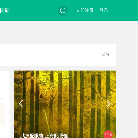
科研
立即注册
登录
搜
订阅
索
3
/10
武汉配眼镜 上海配眼镜
武汉配