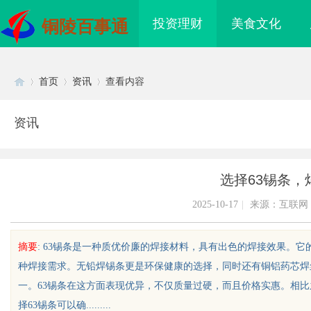
投资理财
美食文化
铜陵百事通
首页
资讯
查看内容
资讯
Di
›
›
›
选择63锡条，
2025-10-17
|
来源：互联网
摘要
: 63锡条是一种质优价廉的焊接材料，具有出色的焊接效果。
种焊接需求。无铅焊锡条更是环保健康的选择，同时还有铜铝药芯焊
sc
一。63锡条在这方面表现优异，不仅质量过硬，而且价格实惠。相比
择63锡条可以确.........
际医疗实验室，标准化研
LAVIDA乐樱国际医疗中心