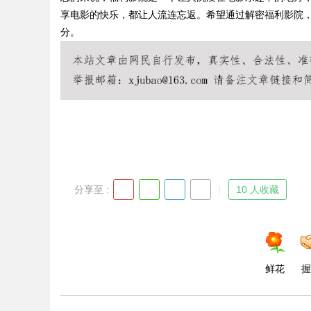
享电影的快乐，都让人流连忘返。希望通过解密福利影院
分。
Bo
分享至 :
10 人收藏
ar
鲜花
握