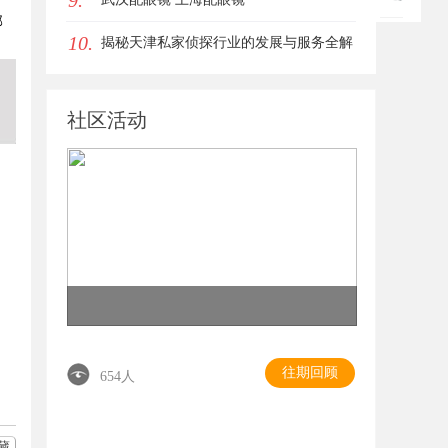
9.
部
10.
揭秘天津私家侦探行业的发展与服务全解
析
社区活动
往期回顾
654人
藏