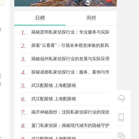
户高效管理多渠道支付
观影新
日榜
周榜
放
1.
揭秘昆明私家侦探行业：专业服务与实际
2.
案例分析
探索“云看看”：引领未来视觉体验的新风
、
3.
潮
揭秘福州私家侦探行业的发展与实际应用
。
4.
全解析
探秘成都私家侦探行业：服务、案例与市
巨
放
5.
场现状全面解析
武汉配眼镜 上海配眼镜
6.
武汉配眼镜 上海配眼镜
，
7.
揭开神秘面纱：沈阳私家侦探行业的现状
8.
与发展
厦门私家侦探：揭秘现代城市的隐秘守护
分
者
武汉配眼镜 上海配眼镜