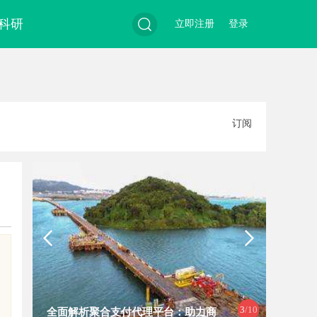
科研
立即注册
登录
搜
订阅
索
3
/10
全面解析聚合支付代理平台：助力商
蚂蚁影