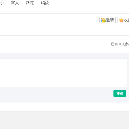
手
雷人
路过
鸡蛋
邀请
收
已有 0 人
评论