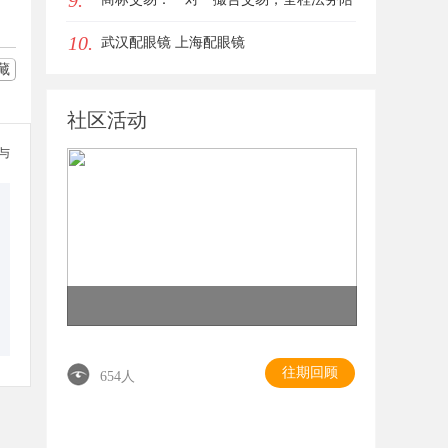
9.
10.
同签约
武汉配眼镜 上海配眼镜
藏
社区活动
参与
往期回顾
654人