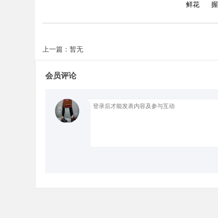
鲜花
握
上一篇：暂无
Bo
会员评论
ar