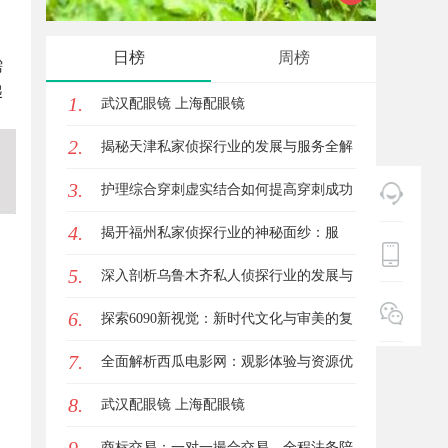
实际案例分析
新风潮
日榜
周榜
需
起
1.
武汉配眼镜 上海配眼镜
2.
揭秘天津私家侦探行业的发展与服务全解
3.
析
护理综合穿刺虚实结合如何提高穿刺成功
4.
率？立方幻境给出答案
揭开福州私家侦探行业的神秘面纱：服
5.
务、优势与法律解析
深入剖析乌鲁木齐私人侦探行业的发展与
6.
应用现状
探索6090新视觉：新时代文化与审美的复
7.
兴与创新
全面解析西瓜电影网：观影体验与资源优
8.
势深度探讨
武汉配眼镜 上海配眼镜
商标交易：一对一撮合交易，全程法务陪