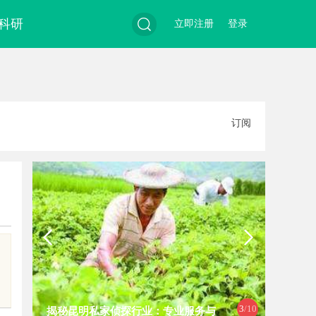
科研
立即注册
登录
搜
订阅
索
3
/10
揭秘昆明私家侦探行业：专业服务与
探索“