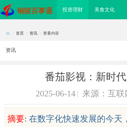
投资理财
美食文化
铜陵百事通
首页
资讯
查看内容
资讯
Di
›
›
›
番茄影视：新时代
2025-06-14
|
来源：互联
sc
摘要
: 在数字化快速发展的今
海配眼镜
武汉配眼镜 上海配眼镜