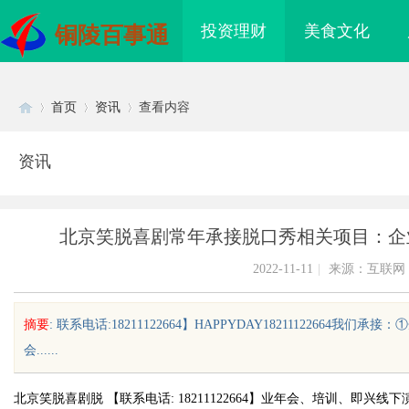
投资理财
美食文化
铜陵百事通
首页
资讯
查看内容
资讯
Di
›
›
›
北京笑脱喜剧常年承接脱口秀相关项目：企
2022-11-11
|
来源：互联网
摘要
: 联系电话:18211122664】HAPPYDAY1821112266
会......
sc
北京笑脱喜剧脱 【
联系电话: 18211122664
】
业年会、培训、即兴线下
海配眼镜
金牌影院：打造顶级观影体验的