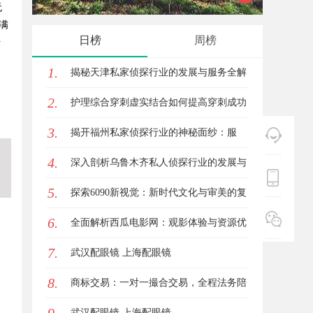
无
满
新风潮
应用全
日榜
周榜
干
1.
揭秘天津私家侦探行业的发展与服务全解
！
2.
析
护理综合穿刺虚实结合如何提高穿刺成功
3.
率？立方幻境给出答案
揭开福州私家侦探行业的神秘面纱：服
4.
务、优势与法律解析
深入剖析乌鲁木齐私人侦探行业的发展与
5.
应用现状
探索6090新视觉：新时代文化与审美的复
6.
兴与创新
全面解析西瓜电影网：观影体验与资源优
7.
势深度探讨
武汉配眼镜 上海配眼镜
8.
商标交易：一对一撮合交易，全程法务陪
同签约
武汉配眼镜 上海配眼镜