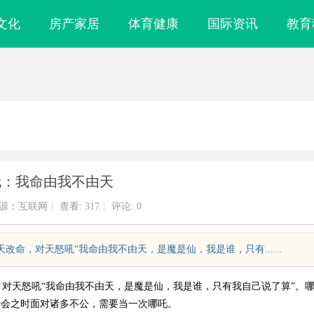
文化
房产家居
体育健康
国际资讯
教育
伦：我命由我不由天
源：互联网
|
查看:
317
|
评论: 0
改命，对天怒吼“我命由我不由天，是魔是仙，我是谁，只有......
对天怒吼“我命由我不由天，是魔是仙，我是谁，只有我自己说了算”。
转会之时面对诸多不公，需要当一次哪吒。
镜
揭秘昆明私家侦探行业：专业服务与