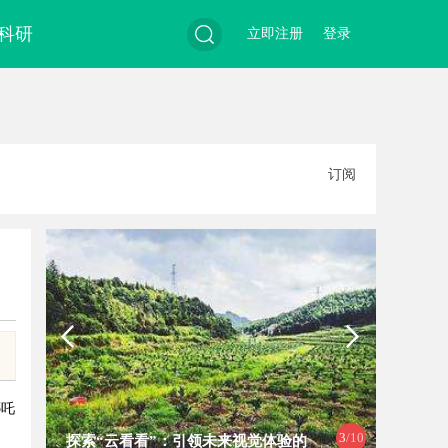
科研
立即注册
登录
搜
订阅
索
哪吒
3
/10
探索“云看看”：引领未来视觉体验的
揭秘福