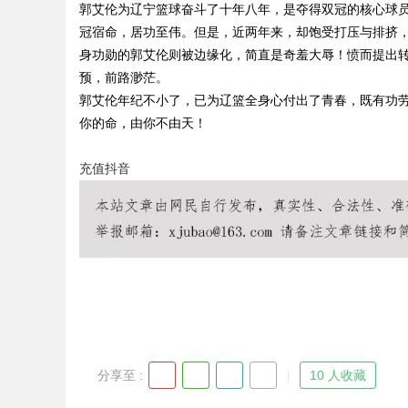
郭艾伦为辽宁篮球奋斗了十年八年，是夺得双冠的核心球员
冠宿命，居功至伟。但是，近两年来，却饱受打压与排挤
身功勋的郭艾伦则被边缘化，简直是奇羞大辱！愤而提出转
预，前路渺茫。
郭艾伦年纪不小了，已为辽篮全身心付出了青春，既有功
你的命，由你不由天！
uz
充值抖音
!
分享至 :
10 人收藏