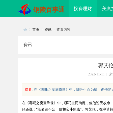
投资理财
美食
铜陵百事通
首页
资讯
查看内容
资讯
Di
›
›
›
郭艾
2022-11-11
|
来
摘要
: 在《哪吒之魔童降世》中，哪吒生而为魔，但他逆天
sc
在《哪吒之魔童降世》中，哪吒生而为魔，但他逆天改命，
仔还说：“若命运不公，便和它斗到底”。郭艾伦，在申请
配眼镜 上海配眼镜
武汉配眼镜 上海配眼