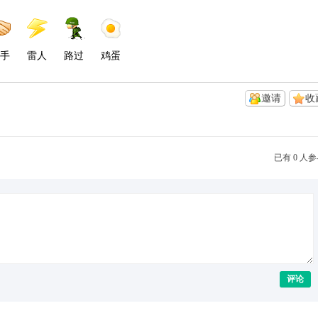
手
雷人
路过
鸡蛋
邀请
收
已有 0 人
评论